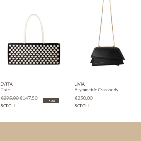
EVITA
LIVIA
Tote
Asymmetric Crossbody
Il
Il
€
295.00
€
147.50
€
250.00
- 50%
prezzo
prezzo
Questo
Questo
SCEGLI
SCEGLI
originale
attuale
prodotto
prodotto
era:
è:
ha
ha
€295.00.
€147.50.
più
più
varianti.
varianti.