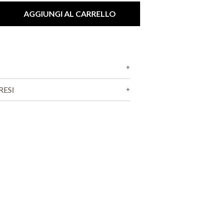
O
D
AGGIUNGI AL CARRELLO
O
T
T
O
N
E
L
C
RESI
A
R
R
E
L
L
O
.