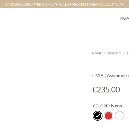
ORDERS PLACED AFTER JULY 31TH WILL BE PROCESSED FROM AUGUST 31TH
HOM
HOME
/
NEGOZIO
/
T
LIVIA | Asymmetri
€
235.00
: Nero
COLORE