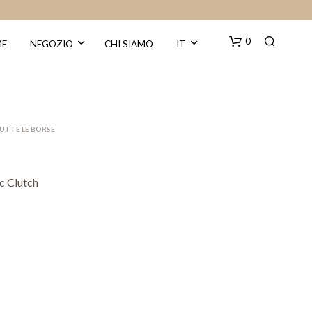
0
E
NEGOZIO
CHI SIAMO
IT
UTTE LE BORSE
c Clutch
N
E
S
S
U
N
P
R