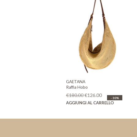
GAETANA
Raffia Hobo
Il
Il
€
180.00
€
126.00
- 30%
prezzo
prezzo
AGGIUNGI AL CARRELLO
originale
attuale
era:
è:
€180.00.
€126.00.