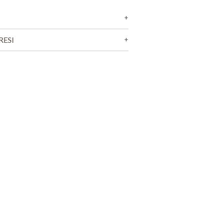
O
D
O
T
T
RESI
O
N
E
L
C
A
R
R
E
L
L
O
.