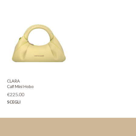
CLARA
Calf Mini Hobo
€
225.00
Questo
SCEGLI
prodotto
ha
più
varianti.