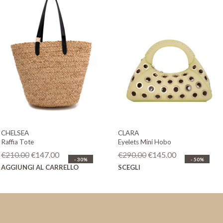
CHELSEA
CLARA
Raffia Tote
Eyelets Mini Hobo
Il
Il
Il
Il
€
210.00
€
147.00
€
290.00
€
145.00
- 30%
- 50%
prezzo
prezzo
prezzo
prezzo
Questo
AGGIUNGI AL CARRELLO
SCEGLI
originale
attuale
originale
attuale
prodotto
era:
è:
era:
è:
ha
€210.00.
€147.00.
€290.00.
€145.00.
più
varianti.